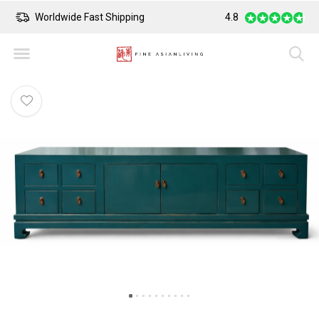
Worldwide Fast Shipping
4.8
Safe Payment