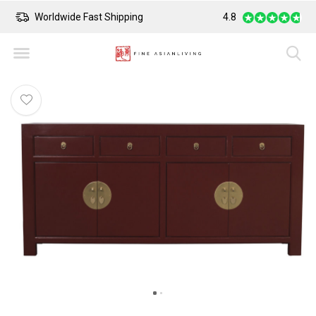
Worldwide Fast Shipping
4.8
Safe Payment