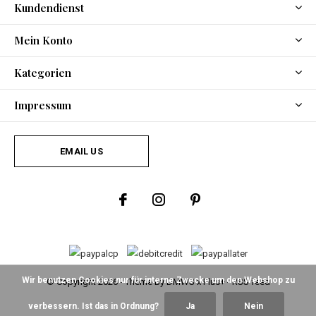
Kundendienst
Mein Konto
Kategorien
Impressum
EMAIL US
Wir benutzen Cookies nur für interne Zwecke um den Webshop zu
© Copyright
2026
- Theme By
DMWS
x
Plus+
-
RSS feed
verbessern. Ist das in Ordnung?
Ja
Nein