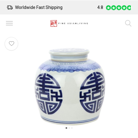
Worldwide Fast Shipping
4.8
Safe Payment