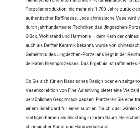
inländischen und internationalen Keramikindustrie, ist be
Porzellanproduktion, die mehr als 1.700 Jahre zurückrei
authentischer Raffinesse. Jede chinesische Vase wird v
durch jahrhundertealte Techniken das Jingdezhen-Porze
Glück, Wohlstand und Harmonie – dem Kern der chinesisc
auch als Delfter Keramik bekannt, wurde von chinesisch
Geheimnis des Jingdezhen-Porzellans liegt in der Reinh
delikaten Brennprozesses. Das Ergebnis ist raffiniertes 
Ob Sie sich für ein klassisches Design oder ein zeitgen
Vasenkollektion von Fine Asianliving bietet eine Vielzah
persönlichen Geschmack passen. Platzieren Sie eine tra
einem Sideboard für einen subtilen Touch oder wählen S
kräftigen Farben als Blickfang in Ihrem Raum. Bereichern 
chinesischer Kunst und Handwerkskunst.