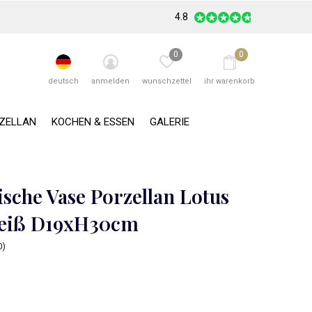
4.8
0
0
deutsch
anmelden
wunschzettel
ihr warenkorb
RZELLAN
KOCHEN & ESSEN
GALERIE
ische Vase Porzellan Lotus
Weiß D19xH30cm
0)