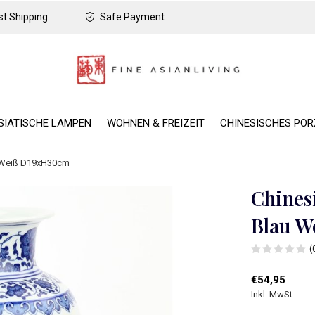
t Shipping
Safe Payment
SIATISCHE LAMPEN
WOHNEN & FREIZEIT
CHINESISCHES PO
u Weiß D19xH30cm
Chines
Blau 
(
€54,95
Inkl. MwSt.