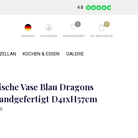
4.8
0
0
deutsch
anmelden
wunschzettel
ihr warenkorb
RZELLAN
KOCHEN & ESSEN
GALERIE
ische Vase Blau Dragons
andgefertigt D41xH57cm
0)