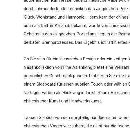
authentischer Raffinesse. Jede chinesische Vase wird v
durch jahrhundertealte Techniken das Jingdezhen-Porze
Glück, Wohlstand und Harmonie – dem Kern der chinesisc
auch als Delfter Keramik bekannt, wurde von chinesisch
Geheimnis des Jingdezhen-Porzellans liegt in der Reinh
delikaten Brennprozesses. Das Ergebnis ist raffiniertes 
Ob Sie sich für ein klassisches Design oder ein zeitgen
Vasenkollektion von Fine Asianliving bietet eine Vielzah
persönlichen Geschmack passen. Platzieren Sie eine tra
einem Sideboard für einen subtilen Touch oder wählen S
kräftigen Farben als Blickfang in Ihrem Raum. Bereichern 
chinesischer Kunst und Handwerkskunst.
Lassen Sie sich von den sorgfältig handbemalten oder 
chinesischen Vasen verzaubern, die nicht nur die reiche