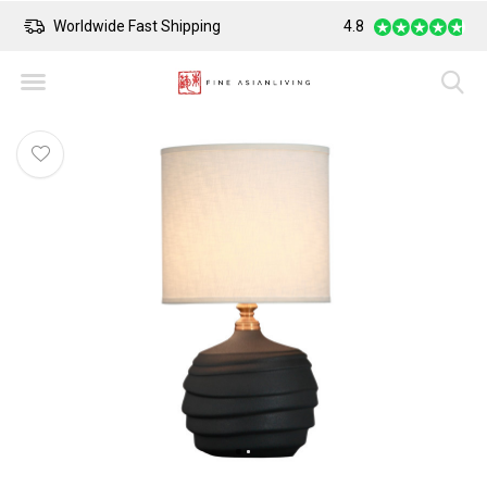
Worldwide Fast Shipping
4.8
Safe Payment