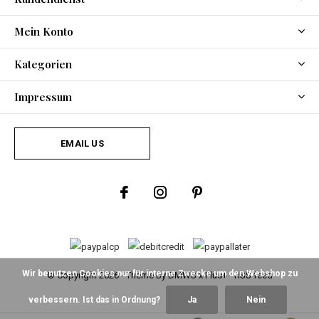
Mein Konto
Kategorien
Impressum
EMAIL US
Wir benutzen Cookies nur für interne Zwecke um den Webshop zu
© Copyright
2026
- Theme By
DMWS
x
Plus+
-
RSS feed
verbessern. Ist das in Ordnung?
Ja
Nein