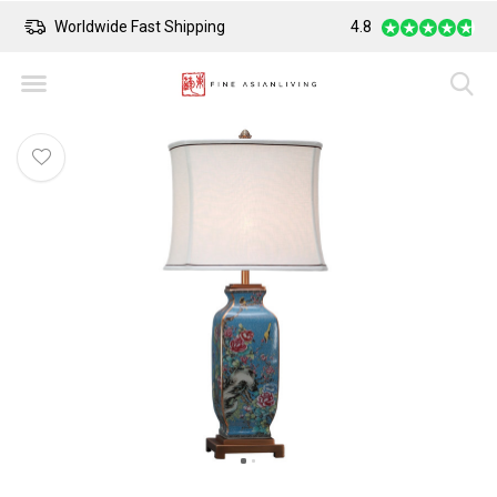
Worldwide Fast Shipping
4.8
Safe Payment