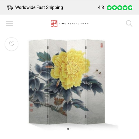
Worldwide Fast Shipping
4.8
Safe Payment