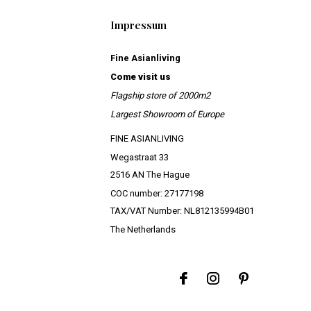
Impressum
Fine Asianliving
Come visit us
Flagship store of 2000m2
Largest Showroom of Europe
FINE ASIANLIVING
Wegastraat 33
2516 AN The Hague
COC number: 27177198
TAX/VAT Number: NL812135994B01
The Netherlands