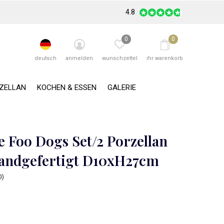
4.8
0
0
deutsch
anmelden
wunschzettel
ihr warenkorb
RZELLAN
KOCHEN & ESSEN
GALERIE
e Foo Dogs Set/2 Porzellan
andgefertigt D10xH27cm
0)