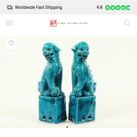
Worldwide Fast Shipping
4.8
Safe Payment