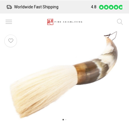
Worldwide Fast Shipping
4.8
Safe Payment