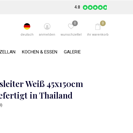
4.8
0
0
deutsch
anmelden
wunschzettel
ihr warenkorb
RZELLAN
KOCHEN & ESSEN
GALERIE
leiter Weiß 45x150cm
fertigt in Thailand
0)