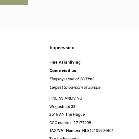
Impressum
Fine Asianliving
Come visit us
Flagship store of 2000m2
Largest Showroom of Europe
FINE ASIANLIVING
Wegastraat 33
2516 AN The Hague
COC number: 27177198
TAX/VAT Number: NL812135994B01
The Netherlands