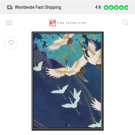
Worldwide Fast Shipping
4.8
Safe Payment