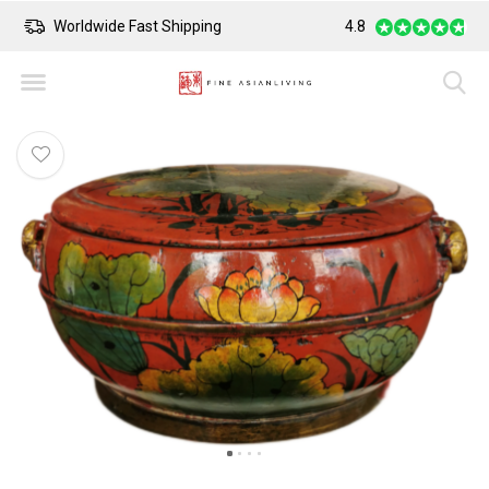
Worldwide Fast Shipping
4.8
Safe Payment