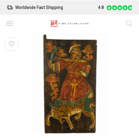
Worldwide Fast Shipping
4.8
Safe Payment