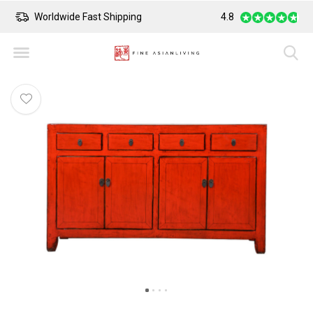
Worldwide Fast Shipping
4.8
Safe Payment