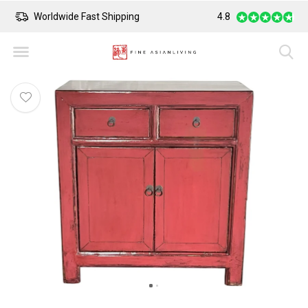
Worldwide Fast Shipping
4.8
Safe Payment