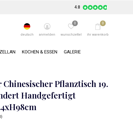
4.8
0
0
deutsch
anmelden
wunschzettel
ihr warenkorb
RZELLAN
KOCHEN & ESSEN
GALERIE
 Chinesischer Pflanztisch 19.
ndert Handgefertigt
44xH98cm
0)