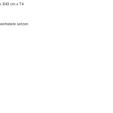
: B43 cm x T4
eichsliste setzen