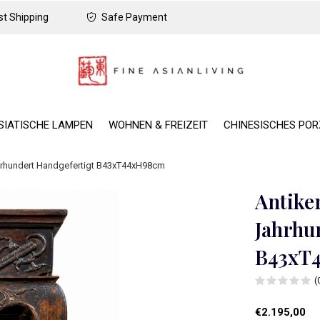
t Shipping
Safe Payment
SIATISCHE LAMPEN
WOHNEN & FREIZEIT
CHINESISCHES PO
Jahrhundert Handgefertigt B43xT44xH98cm
Antiker
Jahrhu
B43xT
(
€2.195,00