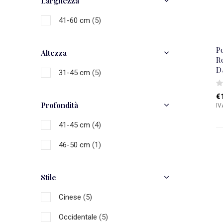
Larghezza
41-60 cm
(5)
Po
Altezza
R
D
31-45 cm
(5)
€
Profondità
IV
41-45 cm
(4)
46-50 cm
(1)
Stile
Cinese
(5)
Occidentale
(5)