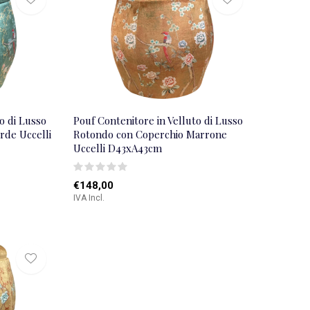
o di Lusso
Pouf Contenitore in Velluto di Lusso
rde Uccelli
Rotondo con Coperchio Marrone
Uccelli D43xA43cm
€148,00
IVA Incl.