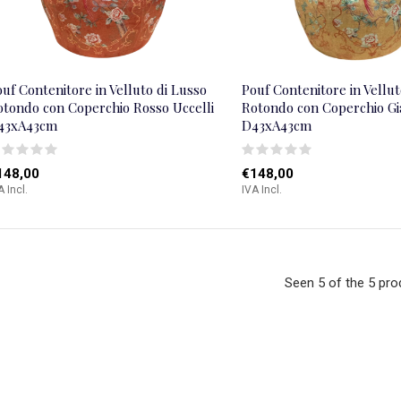
uf Contenitore in Velluto di Lusso
Pouf Contenitore in Vellut
otondo con Coperchio Rosso Uccelli
Rotondo con Coperchio Gia
43xA43cm
D43xA43cm
148,00
€148,00
A Incl.
IVA Incl.
Seen 5 of the 5 pro