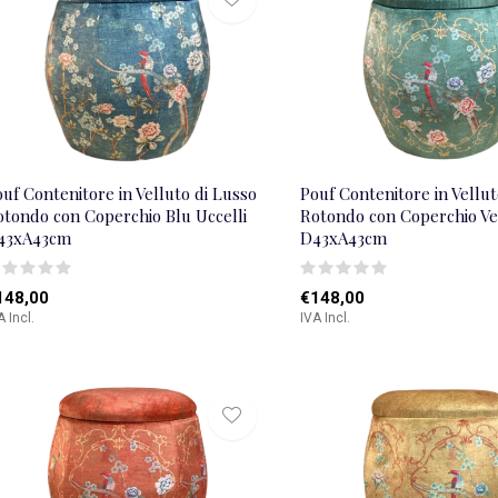
uf Contenitore in Velluto di Lusso
Pouf Contenitore in Vellut
otondo con Coperchio Blu Uccelli
Rotondo con Coperchio Ve
43xA43cm
D43xA43cm
148,00
€148,00
A Incl.
IVA Incl.