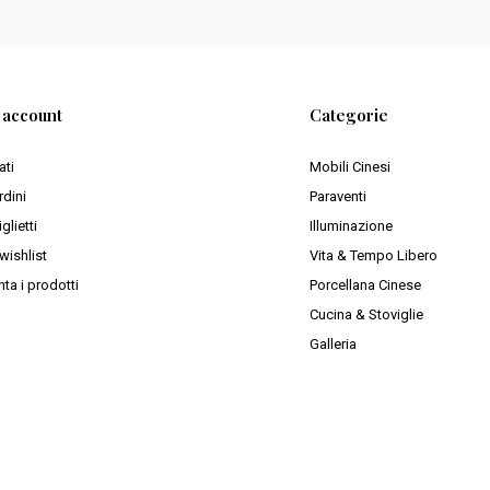
o account
Categorie
ati
Mobili Cinesi
rdini
Paraventi
iglietti
Illuminazione
wishlist
Vita & Tempo Libero
ta i prodotti
Porcellana Cinese
Cucina & Stoviglie
Galleria