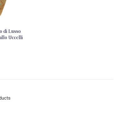
o di Lusso
llo Uccelli
ducts