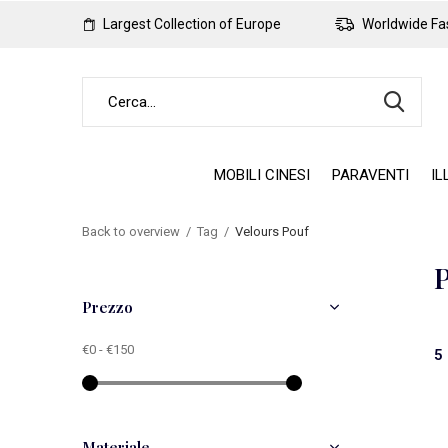
Largest Collection of Europe
Worldwide Fas
MOBILI CINESI
PARAVENTI
IL
Back to overview
Tag
Velours Pouf
P
Prezzo
€0
-
€150
5 
Materiale