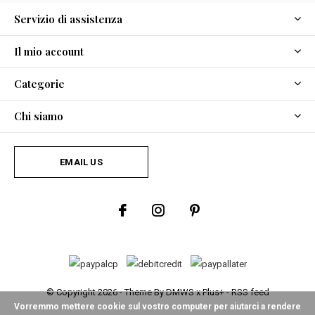
Servizio di assistenza
Il mio account
Categorie
Chi siamo
EMAIL US
© Copyright
2026
- Theme By
DMWS
x
Plus+
-
RSS feed
Vorremmo mettere cookie sul vostro computer per aiutarci a rendere