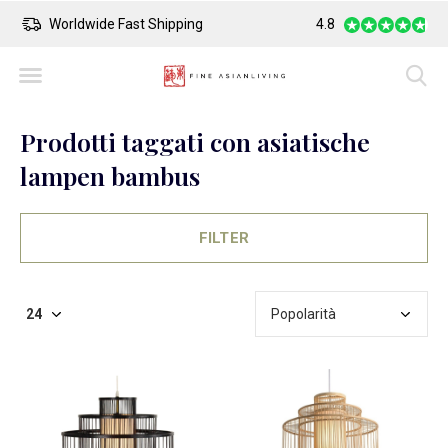
Safe Payment
Largest Collection o
4.8
Prodotti taggati con asiatische
lampen bambus
FILTER