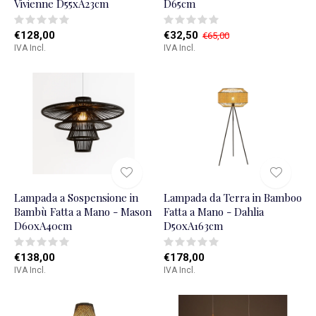
Vivienne D55xA23cm
D65cm
€128,00
€32,50
€65,00
IVA Incl.
IVA Incl.
Lampada a Sospensione in
Lampada da Terra in Bamboo
Bambù Fatta a Mano - Mason
Fatta a Mano - Dahlia
D60xA40cm
D50xA163cm
€138,00
€178,00
IVA Incl.
IVA Incl.