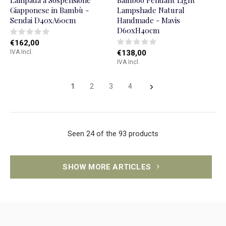
Lampada a Sospensione
Bamboo Pendant Light
Giapponese in Bambù -
Lampshade Natural
Sendai D40xA60cm
Handmade - Mavis
D60xH40cm
€162,00
IVA Incl.
€138,00
IVA Incl.
1
2
3
4
Seen 24 of the 93 products
SHOW MORE ARTICLES