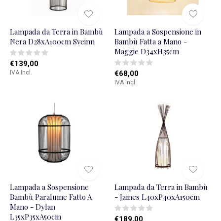
Lampada da Terra in Bambù
Lampada a Sospensione in
Nera D28xA100cm Sveinn
Bambù Fatta a Mano -
Maggie D34xH35cm
€139,00
IVA Incl.
€68,00
IVA Incl.
Lampada a Sospensione
Lampada da Terra in Bambù
Bambù Paralume Fatto A
- James L40xP40xA150cm
Mano - Dylan
L35xP35xA50cm
€189,00