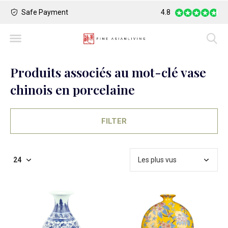
Safe Payment
Largest Collection o
4.8
Produits associés au mot-clé vase
chinois en porcelaine
FILTER