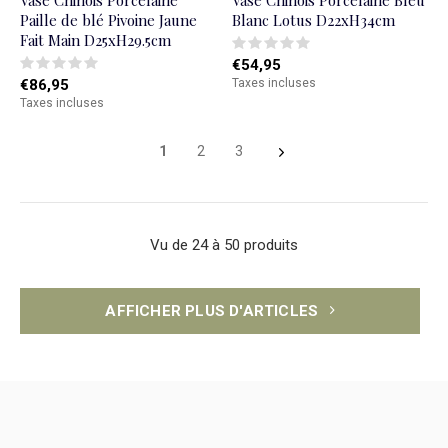
Vase Chinois Porcelaine
Vase Chinois Porcelaine Bleu
Paille de blé Pivoine Jaune
Blanc Lotus D22xH34cm
Fait Main D25xH29.5cm
€54,95
€86,95
Taxes incluses
Taxes incluses
1
2
3
Vu de 24 à 50 produits
AFFICHER PLUS D'ARTICLES