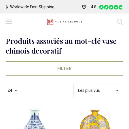
Safe Payment
Largest Collection o
4.8
Produits associés au mot-clé vase
chinois decoratif
FILTER