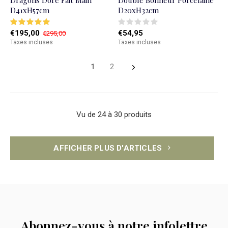
Dragons Doré Fait Main
Double Bonheur Porcelaine
D41xH57cm
D20xH32cm
€195,00
€54,95
€295,00
Taxes incluses
Taxes incluses
1
2
Vu de 24 à 30 produits
AFFICHER PLUS D'ARTICLES
Abonnez-vous à notre infolettre