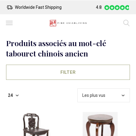
Worldwide Fast Shipping
4.8
Safe Payment
Produits associés au mot-clé
tabouret chinois ancien
FILTER