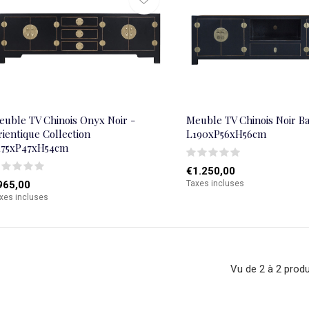
euble TV Chinois Onyx Noir -
Meuble TV Chinois Noir 
ientique Collection
L190xP56xH56cm
175xP47xH54cm
€1.250,00
965,00
Taxes incluses
xes incluses
Vu de 2 à 2 produ