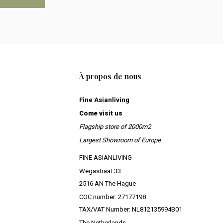
À propos de nous
Fine Asianliving
Come visit us
Flagship store of 2000m2
Largest Showroom of Europe
FINE ASIANLIVING
Wegastraat 33
2516 AN The Hague
COC number: 27177198
TAX/VAT Number: NL812135994B01
The Netherlands