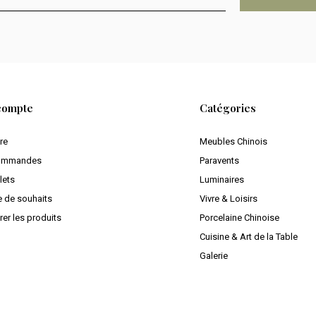
compte
Catégories
ire
Meubles Chinois
ommandes
Paravents
lets
Luminaires
e de souhaits
Vivre & Loisirs
er les produits
Porcelaine Chinoise
Cuisine & Art de la Table
Galerie