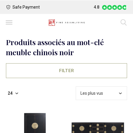
Safe Payment
Largest Collection o
4.8
Produits associés au mot-clé
meuble chinois noir
FILTER