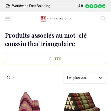
Safe Payment
Largest Collection o
4.8
Produits associés au mot-clé
coussin thaï triangulaire
FILTER