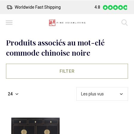
Worldwide Fast Shipping
4.8
Safe Payment
Produits associés au mot-clé
commode chinoise noire
FILTER