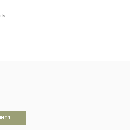
its
NNER