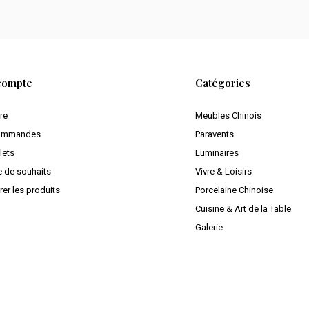
compte
Catégories
ire
Meubles Chinois
ommandes
Paravents
lets
Luminaires
e de souhaits
Vivre & Loisirs
er les produits
Porcelaine Chinoise
Cuisine & Art de la Table
Galerie