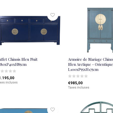
ffet Chinois Bleu Nuit
Armoire de Mariage Chinoi
180xP40xH85cm
Bleu Arctique - Orientique
L100xP55xH175cm
1.195,00
xes incluses
€985,00
Taxes incluses