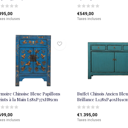
895,00
€549,00
xes incluses
Taxes incluses
rmoire Chinoise Bleue Papillons
Buffet Chinois Ancien Ble
eints à la Main L58xP37xH85cm
Brillance L128xP40xH91c
699,00
€1.395,00
xes incluses
Taxes incluses