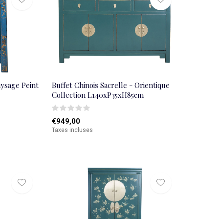
aysage Peint
Buffet Chinois Sacrelle - Orientique
Collection L140xP35xH85cm
€949,00
Taxes incluses