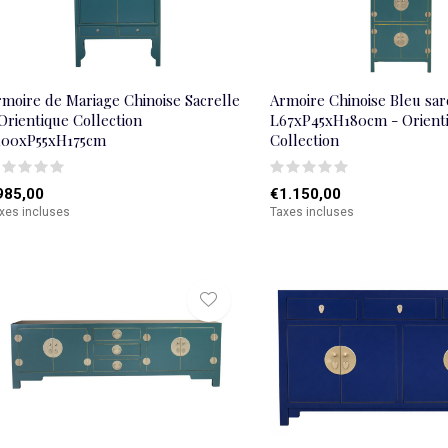
rmoire de Mariage Chinoise Sacrelle
Armoire Chinoise Bleu sar
Orientique Collection
L67xP45xH180cm - Orient
100xP55xH175cm
Collection
985,00
€1.150,00
xes incluses
Taxes incluses