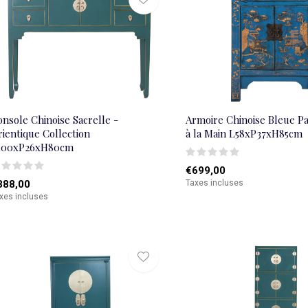
nsole Chinoise Sacrelle -
Armoire Chinoise Bleue P
ientique Collection
à la Main L58xP37xH85cm
100xP26xH80cm
€699,00
388,00
Taxes incluses
xes incluses