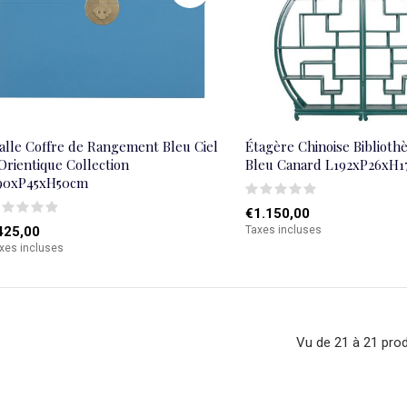
alle Coffre de Rangement Bleu Ciel
Étagère Chinoise Bibliot
Orientique Collection
Bleu Canard L192xP26xH
90xP45xH50cm
€1.150,00
425,00
Taxes incluses
xes incluses
Vu de 21 à 21 prod