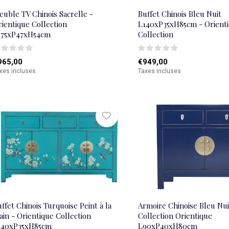
uble TV Chinois Sacrelle -
Buffet Chinois Bleu Nuit
ientique Collection
L140xP35xH85cm - Orient
175xP47xH54cm
Collection
965,00
€949,00
xes incluses
Taxes incluses
ffet Chinois Turquoise Peint à la
Armoire Chinoise Bleu Nui
in - Orientique Collection
Collection Orientique
140xP35xH85cm
L90xP40xH80cm