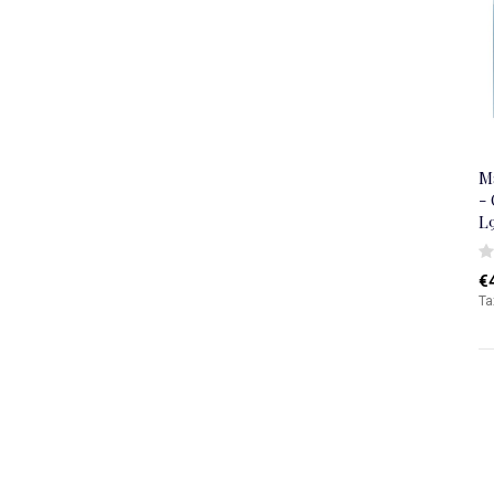
M
- 
L
€
Ta