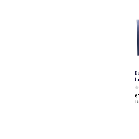
Bu
L
€
Ta