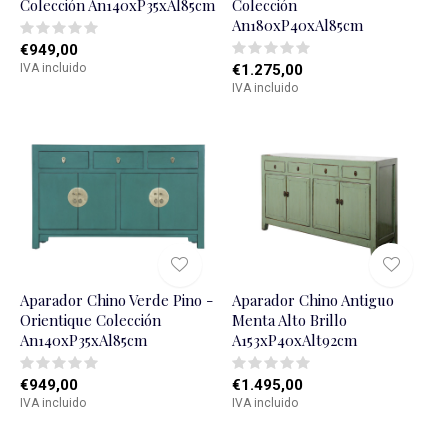
Colección An140xP35xAl85cm
Colección
An180xP40xAl85cm
€949,00
IVA incluido
€1.275,00
IVA incluido
Aparador Chino Verde Pino -
Aparador Chino Antiguo
Orientique Colección
Menta Alto Brillo
An140xP35xAl85cm
A153xP40xAlt92cm
€949,00
€1.495,00
IVA incluido
IVA incluido