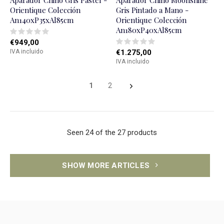
Aparador Chino Gris Pastel -
Aparador Chino Moonshine
Orientique Colección
Gris Pintado a Mano -
An140xP35xAl85cm
Orientique Colección
An180xP40xAl85cm
€949,00
IVA incluido
€1.275,00
IVA incluido
1
2
Seen 24 of the 27 products
SHOW MORE ARTICLES