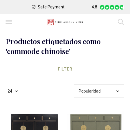
Safe Payment
Largest Collection o
4.8
Productos etiquetados como
'commode chinoise'
FILTER