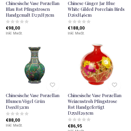
Chinesische Vase Porzellan
Chinese Ginger Jar Blue
Blau Rot Pfingstrosen
White Gilded Porcelain Birds
Handgemalt D23xH35cm
D26xH46cm
€98,00
€188,00
Inkl. MwSt.
Inkl. MwSt.
Chinesische Vase Porzellan
Chinesische Vase Porzellan
Blumen Vögel Grün
Weizenstroh Pfingstrose
D19xH32cm
Rot Handgefertigt
D25xH29.5cm
€88,00
Inkl. MwSt.
€86,95