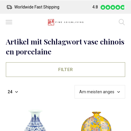
Safe Payment
Largest Collection o
4.8
Artikel mit Schlagwort vase chinois
en porcelaine
FILTER