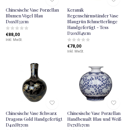
Chinesische Vase Porzellan
Keramik
Blumen Vögel Blau
Regenschirmständer Vase
D19xH32cm
Blaugrün Schmetterlinge
Handgefertigt - Tess
D20xH45cm
€88,00
Inkl. MwSt.
€78,00
Inkl. MwSt.
Chinesische Vase Schwarz
Chinesische Vase Porzellan
Dragons Gold Handgefertigt
Handbemalt Blau und Weiß
D41xH57cm
D17xH17cm