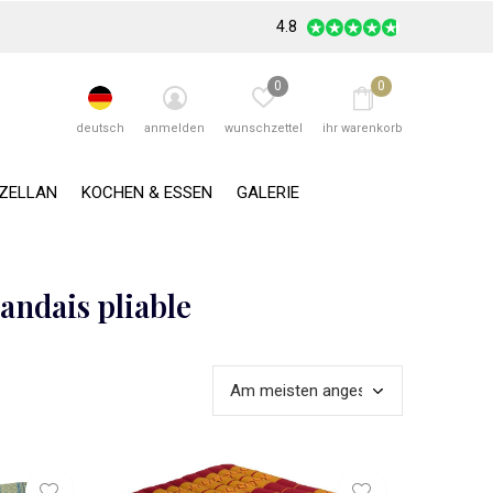
4.8
0
0
deutsch
anmelden
wunschzettel
ihr warenkorb
RZELLAN
KOCHEN & ESSEN
GALERIE
andais pliable