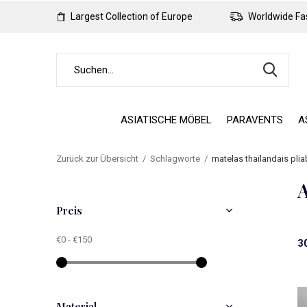
Largest Collection of Europe
Worldwide Fas
ASIATISCHE MÖBEL
PARAVENTS
A
Zurück zur Übersicht
Schlagworte
matelas thaïlandais plia
A
Preis
€0
-
€150
3
Material