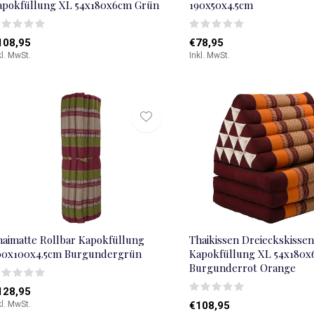
apokfüllung XL 54x180x6cm Grün
190x50x4.5cm
108,95
€78,95
kl. MwSt.
Inkl. MwSt.
haimatte Rollbar Kapokfüllung
Thaikissen Dreieckskissen
00x100x4.5cm Burgundergrün
Kapokfüllung XL 54x180
Burgunderrot Orange
128,95
kl. MwSt.
€108,95