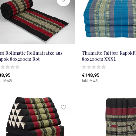
hai Rollmatte Rollmatratze aus
Thaimatte Faltbar Kapokf
apok 80x200cm Rot
80x200cm XXXL
88,95
€148,95
kl. MwSt.
Inkl. MwSt.