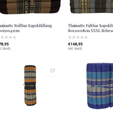
haimatte Rollbar Kapokfüllung
Thaimatte Faltbar Kapokf
90x50x4.5cm
80x200x8cm XXXL Schwar
78,95
€148,95
kl. MwSt.
Inkl. MwSt.