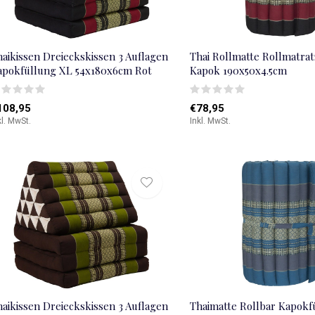
haikissen Dreieckskissen 3 Auflagen
Thai Rollmatte Rollmatrat
apokfüllung XL 54x180x6cm Rot
Kapok 190x50x4.5cm
108,95
€78,95
kl. MwSt.
Inkl. MwSt.
haikissen Dreieckskissen 3 Auflagen
Thaimatte Rollbar Kapokf