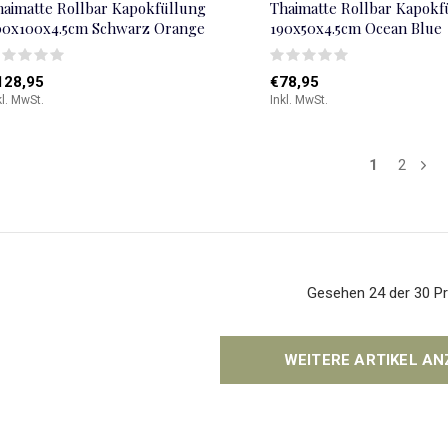
haimatte Rollbar Kapokfüllung
Thaimatte Rollbar Kapokf
00x100x4.5cm Schwarz Orange
190x50x4.5cm Ocean Blue
128,95
€78,95
kl. MwSt.
Inkl. MwSt.
1
2
Gesehen 24 der 30 P
WEITERE ARTIKEL A