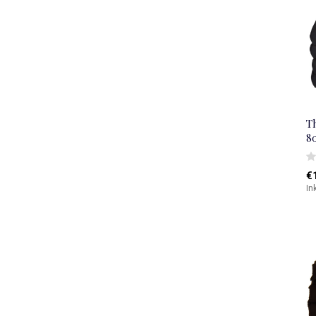
T
8
€
In