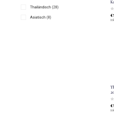
K
Thailändisch
(28)
€
Asiatisch
(8)
In
T
2
€
In